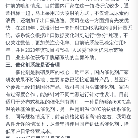
钟前的喷射情况。目前国内厂家在这一领域研究较少，通
常指标一超，马上采用加大喷射的方式，不仅造成尿素的
浪费，还增加了出口氨逃逸。我司在这一方面拥有先发优
势，在2016年，就设计出一套针对CEMS系统的喷射计量系
统。该系统会根据出口数据变化时刻进行“微分”处理，不
仅关注数值，更加关注变化率。目前该系统已稳定使用6
年，并且2020年该项目被“深圳人居委”评为优秀示范项
目，业主单位获得了脱硝系统的全额补助。
三、
催化剂系统是否合理
催化剂是脱硝反应的核心，近年来，国内催化剂厂家
研发成果不断落地，主要参数已经接近国外产品，甚至部
分参数已经超越国外产品。我司与国内头部催化剂厂家均
有过深度合作，能够针对不同气源进行针对性设计。目前
适用于分布式机组的催化剂有两种，一种是能够耐
600℃高
温的铁基涂覆式催化剂，另一种是耐温420℃的钒钛系催化
剂，同等规格情况下，前者价格比后者高5倍左右。我司在
条件允许的情况下，尽量坚持使用国产钒钛系催化剂，降
低客户日常经营成本。