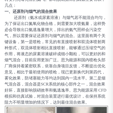
几点：
一、还原剂与烟气的混合效果
还原剂（氨水或尿素溶液）与烟气若不能混合均匀，
为了保证出口氮氧化物合格，则需要加大喷氨量，这样势
必会导致出口氨逃逸量增大，排出的氨气照样会污染空
气，所以需要保证还原剂与烟气的混合。这里面有两个关
键设备，第一是喷枪，常见的有直接喷射和双流体喷射两
种形式，双流体喷射相比直接喷射，能够通过压缩空气的
作用，将液态的尿素溶液破碎成细小颗粒，可以更好的和
烟气混合，目前应用更加广泛。思为能源和国内喷枪头部
厂商保持着紧密联系，依靠自身项目反馈，不断提出优化
意见，相比于最初使用的喷枪，现已更新换代到第四代，
雾化效果，防堵塞能力等均达到国内一流水平。第二是烟
气混合器，混合器是
SCR系统的核心部件之一，混合效果
好坏，直接影响脱硝效率和氨逃逸率。思为能源采用 CFD
模拟和仿真试验，对混合装置进行最优设计，在保持系统
阻力不明显增加的情况下，达到最佳混合效果。