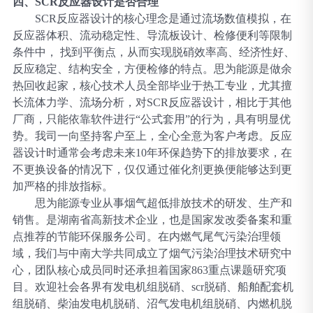
四、
SCR反应器设计是否合理
SCR反应器设计的核心理念是通过流场数值模拟，在
反应器体积、流动稳定性、导流板设计、检修便利等限制
条件中， 找到平衡点，从而实现脱硝效率高、经济性好、
反应稳定、结构安全，方便检修的特点。思为能源是做余
热回收起家，核心技术人员全部毕业于热工专业，尤其擅
长流体力学、流场分析，对SCR反应器设计，相比于其他
厂商，只能依靠软件进行“公式套用”的行为，具有明显优
势。我司一向坚持客户至上，全心全意为客户考虑。反应
器设计时通常会考虑未来10年环保趋势下的排放要求，在
不更换设备的情况下，仅仅通过催化剂更换便能够达到更
加严格的排放指标。
思为能源专业从事烟气超低排放技术的研发、生产和
销售。是湖南省高新技术企业，也是国家发改委备案和重
点推荐的节能环保服务公司。在内燃气尾气污染治理领
域，我们与中南大学共同成立了烟气污染治理技术研究中
心，团队核心成员同时还承担着国家
863重点课题研究项
目。欢迎社会各界有发电机组脱硝、scr脱硝、船舶配套机
组脱硝、柴油发电机脱硝、沼气发电机组脱硝、内燃机脱