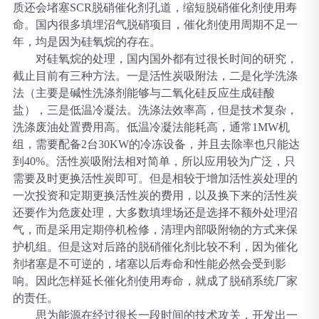
质还会堵塞
SCR脱硝催化剂孔道，缩短脱硝催化剂使用寿
命。国内很多填埋沼气脱硝项目，催化剂使用周期不足一
年，均是因为硅氧烷的存在。
对硅氧烷的处理，国内国外都有过很长时间的研究，
截止目前有三种方法。一是活性炭吸附法，二是化学洗涤
法（主要是碱性洗涤剂能够与二氧化硅反应生成硅酸
盐），三是低温冷凝法。洗涤法效率高，但是技术复杂，
洗涤废油处置费用高。低温冷凝法能耗高，通常
1MW机
组，需要配备2台30KW的冷冻设备，并且去除率也只能达
到40%。活性炭吸附法相对简单，所以应用较为广泛，只
需要及时更换活性炭即可。但是相较于增加活性炭处理的
一次投资和定期更换活性炭的费用，以及换下来的活性炭
还要作为危废处理，大多数填埋场还是选择不额外处理沼
气，而是采用定期停机检修，清理内部吸附物的方式来保
护机组。但是这对后路的脱硝催化剂比较不利，因为催化
剂堵塞是不可逆的，堵塞以后寿命和性能必然会受到影
响。因此怎样延长催化剂使用寿命，就成了脱硝系统厂家
的责任。
思为能源在经过很长一段时间的技术攻关，开发出一