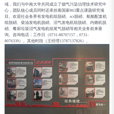
域，我们与中南大学共同成立了烟气污染治理技术研究中
心，团队核心成员同时还承担着国家
863重点课题研究项
目。欢迎社会各界有发电机组脱硝、scr脱硝、船舶配套机
组脱硝、柴油发电机脱硝、沼气发电机组脱硝、内燃机脱
硝、餐厨垃圾沼气发电机组尾气脱硝等相关业务前来垂
询。咨询电话：工作日（0731-88707157，0731-
8076339）。其他时段（王经理13787137826）。