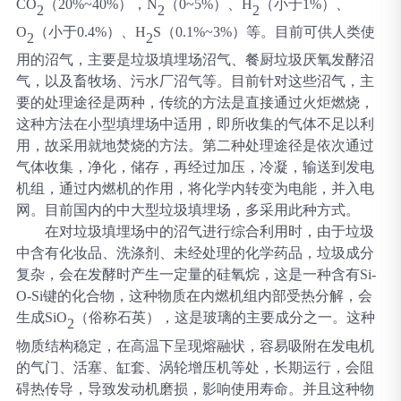
CO
（
20%~40%），N
（
0~5%）、H
（小于
1%）、
2
2
2
O
（小于
0.4%）、H
S（0.1%~3%）等。目前可供人类使
2
2
用的沼气，主要是垃圾填埋场沼气、餐厨垃圾厌氧发酵沼
气，以及畜牧场、污水厂沼气等。目前针对这些沼气，主
要的处理途径是两种，传统的方法是直接通过火炬燃烧，
这种方法在小型填埋场中适用，即所收集的气体不足以利
用，故采用就地焚烧的方法。第二种处理途径是依次通过
气体收集，净化，储存，再经过加压，冷凝，输送到发电
机组，通过内燃机的作用，将化学内转变为电能，并入电
网。目前国内的中大型垃圾填埋场，多采用此种方式。
在对垃圾填埋场中的沼气进行综合利用时，由于垃圾
中含有化妆品、洗涤剂、未经处理的化学药品，垃圾成分
复杂，会在发酵时产生一定量的硅氧烷，这是一种含有
Si-
O-Si键的化合物，这种物质在内燃机组内部受热分解，会
生成SiO
（俗称石英），这是玻璃的主要成分之一。这种
2
物质结构稳定，在高温下呈现熔融状，容易吸附在发电机
的气门、活塞、缸套、涡轮增压机等处，长期运行，会阻
碍热传导，导致发动机磨损，影响使用寿命。并且这种物