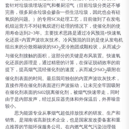
套针对垃圾填埋场沼气和餐厨沼气（目前垃圾分类还不够
完善，很多厨余垃圾会掺杂一些生活垃圾，因此也会有硅
氧烷的问题。）的专用
SCR处理工艺，目前做到了在发电
机组运营方不对硅氧烷进行处理的情况下，使催化剂的使
用寿命达到2~3年。主要技术思路是通过冷风预混+快速氧
化还原+内置声波吹灰技术。冷风预混的目的是使从发电机
组出来的分散熔融状的SiO
受冷抱团成颗粒状，从而减少
2
与催化剂接触的面积，这部分的关键是布风装置。快速氧
化还原的原理是，通过精密的计算，在保证脱硝效率的前
提下，提高烟气流经催化剂的速度，从而减少
SiO
吸附在
2
催化剂表面的时间。最后我司独创的内置声波吹灰技术，
直接作用在催化剂表面进行声波振动，让未完全牢固吸附
在催化剂表面的
Si02脱离催化剂，被烟气快速带走，同时
由于是内部发声，经过反应器壳体和外保温后，外界噪音
较小。
思为能源专业从事烟气超低排放技术的研发、生产和
销售。是湖南省高新技术企业，也是国家发改委备案和重
点推荐的节能环保服务公司。在内燃气尾气污染治理领