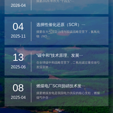
摘要2026 年作为 "十四五"···
2026-04
04
选择性催化还原（SCR）···
摘要在大气污染治理与双碳战略背景下，氮氧化
2025-11
物（NO···
13
“碳中和”技术原理、发展···
在全球碳中和战略背景下，二氧化碳过量排放引
2025-06
发温室效···
08
燃煤电厂SCR脱硝技术发···
摘要燃煤发电是我国电力供应的核心支柱，燃煤
2025-04
烟气中含···