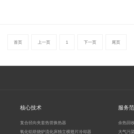
首页
上一页
1
下一页
尾页
核心技术
服务
复合径向夹套热管换热器
余热回
氧化铝焙烧炉流化床独立横翅片冷却器
大气污