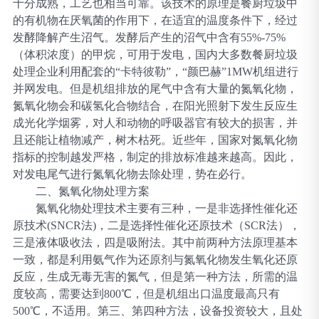
十分成熟，工艺也相当可靠。该技术的原理是餐厨垃圾中
的有机物在厌氧菌的作用下，在适宜的温度条件下，经过
发酵降解产生沼气。发酵后产生的沼气中含有55%-75%
（体积浓度）的甲烷，可用于发电
，
国内大多数餐厨垃圾
处理企业利用配套的
“卡特彼勒”，“颜巴赫”1MW机组进行
并网发电。但是机组排放的尾气中含有大量的氮氧化物，
氮氧化物会和碳氢化合物结合，在阳光照射下发生反应生
成光化学烟雾，对人和动物的呼吸器官有较大的损害，并
且还能让植物减产，树木枯死。近些年，国家对氮氧化物
指标的控制越发严格，制定的排放标准越来越高。因此，
对发电尾气进行氮氧化物去除处理，势在必行。
二、氮氧化物处理方案
氮氧化物处理技术主要有三种，一是非选择性催化还
原技术
(SNCR法)，二是选择性催化还原技术（SCR法），
三是液体吸收法，四是吸附法。其中前两种方法原理基本
一致，都是利用氨气作为还原剂与氮氧化物发生氧化还原
反应，生成无毒无害的氮气，但是第一种方法，所需的温
度较高，需要达到800℃，但是机组出口温度最高只有
500℃，不适用。第三、第四种方法，设备投资较大，且处