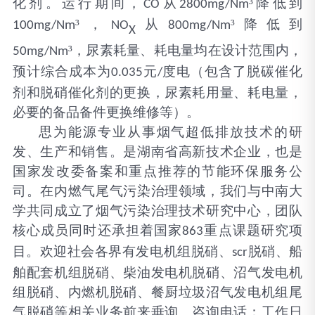
化剂。运行期间，
从
³降低到
CO
2800mg/Nm
³，
从
³降低到
100mg/Nm
NO
800mg/Nm
X
³，尿素耗量、耗电量均在设计范围内，
50mg/Nm
预计综合成本为
元
度电（包含了脱碳催化
0.035
/
剂和脱硝催化剂的更换，尿素耗用量、耗电量，
必要的备品备件更换维修等）。
思为能源专业从事烟气超低排放技术的研
发、生产和销售。是湖南省高新技术企业，也是
国家发改委备案和重点推荐的节能环保服务公
司。在内燃气尾气污染治理领域，我们与中南大
学共同成立了烟气污染治理技术研究中心，团队
核心成员同时还承担着国家
重点课题研究项
863
目。欢迎社会各界有发电机组脱硝、
脱硝、船
scr
舶配套机组脱硝、柴油发电机脱硝、沼气发电机
组脱硝、内燃机脱硝、餐厨垃圾沼气发电机组尾
气脱硝等相关业务前来垂询。咨询电话：工作日