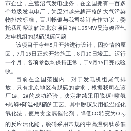
市企业，主营沼气发电业务，在全国拥有一百多
个垃圾发电电厂，为应对越来越严格的大气污染
物排放标准，百川畅银与我司签订合作协议，委
托我司帮助解决北京项目
台
曼海姆沼气
2
1.25MW
发电机组的脱硝脱碳问题。
该项目于今年
月开始进行设计，因疫情的原
5
因，
月
日正式开始施工，
月
日竣工。运行
7
15
8
10
一个月，各项参数均保持正常，于
月
日完成验
9
15
收。
目前在全国范围内，对于发电机组尾气排
放，只有北京地区有脱碳的需求，根据我司在该
厂
、
的成功经验，决定继续采用脱碳
喷氨
1#
2#
+
热解
降温
脱硝的工艺。其中脱碳采用低温催化
+
+
+
氧化法，使用贵金属催化剂，降低
转变为
CO
CO
2
的反应活化能，脱硝采用常规的中高温钒钛系催