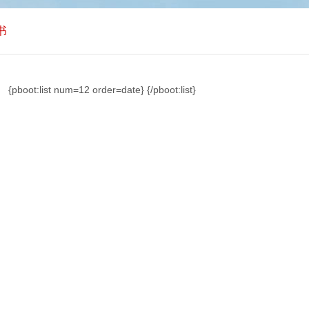
书
{pboot:list num=12 order=date}
{/pboot:list}